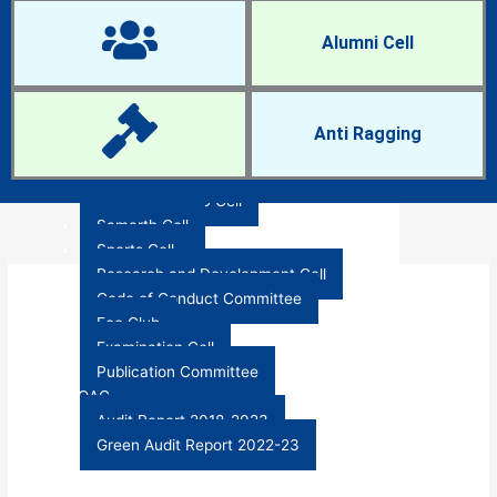
IQAC Cell
Women Cell
Alumni Cell
NCC and NSS
Anti-Ragging Cell
Career Guidance and Placement Cell
Research Cell
Anti Ragging
RTI Cell
Anti-Sexual Harassment Cell
ST-SC and OBC Cell
Samarth Cell
Sports Cell
Research and Development Cell
Code of Conduct Committee
Eco Club
Examination Cell
Publication Committee
IQAC
Audit Report 2018-2023
Green Audit Report 2022-23