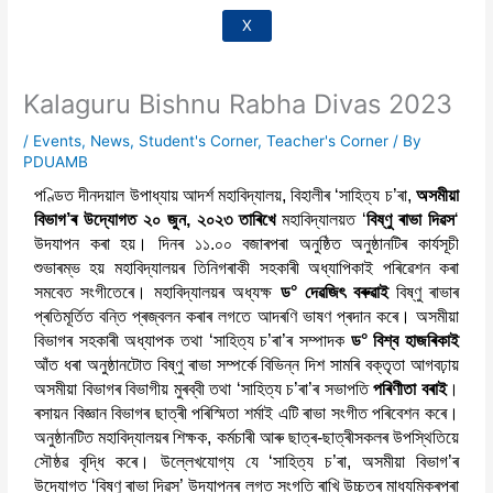
X
Kalaguru Bishnu Rabha Divas 2023
/
Events
,
News
,
Student's Corner
,
Teacher's Corner
/ By
PDUAMB
পণ্ডিত দীনদয়াল উপাধ্যায় আদৰ্শ মহাবিদ্যালয়, বিহালীৰ ‘সাহিত্য চ’ৰা,
অসমীয়া
বিভাগ’ৰ উদ্যোগত ২০ জুন, ২০২৩ তাৰিখে
মহাবিদ্যালয়ত ‘
বিষ্ণু ৰাভা দিৱস
‘
উদযাপন কৰা হয়। দিনৰ ১১.০০ বজাৰপৰা অনুষ্ঠিত অনুষ্ঠানটিৰ কাৰ্যসূচী
শুভাৰম্ভ হয় মহাবিদ্যালয়ৰ তিনিগৰাকী সহকাৰী অধ্যাপিকাই পৰিৱেশন কৰা
সমবেত সংগীতেৰে। মহাবিদ্যালয়ৰ অধ্যক্ষ
ড° দেৱজিৎ বৰুৱাই
বিষ্ণু ৰাভাৰ
প্ৰতিমূৰ্তিত বন্তি প্ৰজ্বলন কৰাৰ লগতে আদৰণি ভাষণ প্ৰদান কৰে। অসমীয়া
বিভাগৰ সহকাৰী অধ্যাপক তথা ‘সাহিত্য চ’ৰা’ৰ সম্পাদক
ড° বিশ্ব হাজৰিকাই
আঁত ধৰা অনুষ্ঠানটোত বিষ্ণু ৰাভা সম্পৰ্কে বিভিন্ন দিশ সামৰি বক্তৃতা আগবঢ়ায়
অসমীয়া বিভাগৰ বিভাগীয় মুৰব্বী তথা ‘সাহিত্য চ’ৰা’ৰ সভাপতি
পৰিণীতা বৰাই
।
ৰসায়ন বিজ্ঞান বিভাগৰ ছাত্ৰী পৰিস্মিতা শৰ্মাই এটি ৰাভা সংগীত পৰিবেশন কৰে।
অনুষ্ঠানটিত মহাবিদ্যালয়ৰ শিক্ষক, কৰ্মচাৰী আৰু ছাত্ৰ-ছাত্ৰীসকলৰ উপস্থিতিয়ে
সৌষ্ঠৱ বৃদ্ধি কৰে। উল্লেখযোগ্য যে ‘সাহিত্য চ’ৰা, অসমীয়া বিভাগ’ৰ
উদ্যোগত ‘বিষ্ণু ৰাভা দিৱস’ উদযাপনৰ লগত সংগতি ৰাখি উচ্চতৰ মাধ্যমিকৰপৰা