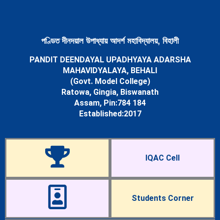
Newsletters
Student’s Corner
Departments
Science
পণ্ডিত দীনদয়াল উপাধ্যায় আদৰ্শ মহাবিদ্যালয়, বিহালী
Botany Department
PANDIT DEENDAYAL UPADHYAYA ADARSHA
Chemistry Department
MAHAVIDYALAYA, BEHALI
Mathematics Department
(Govt. Model College)
Physics Department
Ratowa, Gingia, Biswanath
Statistics Department
Assam, Pin:784 184
Zoology Department
Established:2017
Arts
Assamese Department
Economics Department
Education Department
IQAC Cell
English Department
History Department
Political Science Department
Sociology Department
Students Corner
Facilities
Cells & Committees