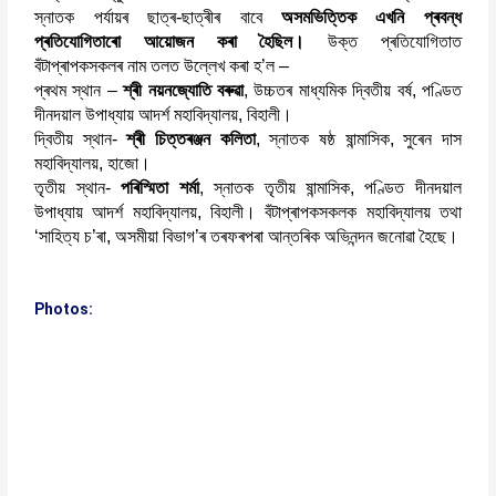
স্নাতক পৰ্যায়ৰ ছাত্ৰ-ছাত্ৰীৰ বাবে
অসমভিত্তিক এখনি প্ৰবন্ধ
প্ৰতিযোগিতাৰো আয়োজন কৰা হৈছিল।
উক্ত প্ৰতিযোগিতাত
বঁটাপ্ৰাপকসকলৰ নাম তলত উল্লেখ কৰা হ’ল –
প্ৰথম স্থান –
শ্ৰী নয়নজ্যোতি বৰুৱা
, উচ্চতৰ মাধ্যমিক দ্বিতীয় বৰ্ষ, পণ্ডিত
দীনদয়াল উপাধ্যায় আদৰ্শ মহাবিদ্যালয়, বিহালী।
দ্বিতীয় স্থান-
শ্ৰী চিত্তৰঞ্জন কলিতা
, স্নাতক ষষ্ঠ ষান্মাসিক, সুৰেন দাস
মহাবিদ্যালয়, হাজো।
তৃতীয় স্থান-
পৰিস্মিতা শৰ্মা
, স্নাতক তৃতীয় ষান্মাসিক, পণ্ডিত দীনদয়াল
উপাধ্যায় আদৰ্শ মহাবিদ্যালয়, বিহালী। বঁটাপ্ৰাপকসকলক মহাবিদ্যালয় তথা
‘সাহিত্য চ’ৰা, অসমীয়া বিভাগ’ৰ তৰফৰপৰা আন্তৰিক অভিনন্দন জনোৱা হৈছে।
Photos: