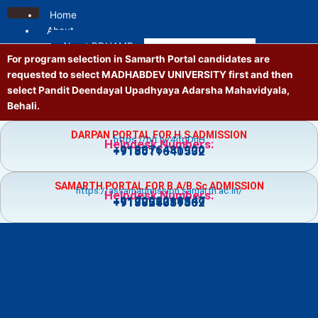
Skip
Home
to
About
content
About PDUAMB
For program selection in Samarth Portal candidates are
Mission and Vision
requested to select MADHABDEV UNIVERSITY first and then
Contact us
select Pandit Deendayal Upadhyaya Adarsha Mahavidyala,
Location
Behali.
Administrative
Principal
DARPAN PORTAL FOR H.S ADMISSION
https://bit.ly/4jfgDnH
Governing Body
Helpdesk Numbers:
+918876481900
+918011640532
Vice Principal
Academic Council
SAMARTH PORTAL FOR B.A/B.Sc ADMISSION
Executive Council
https://assamadmission.samarth.ac.in/
Helpdesk Numbers:
+917002218547
+919859359369
+918724081502
NT Staff
Academics
Courses
Admission
Prospectus
Guidelines
Academic Calendar
Holiday List