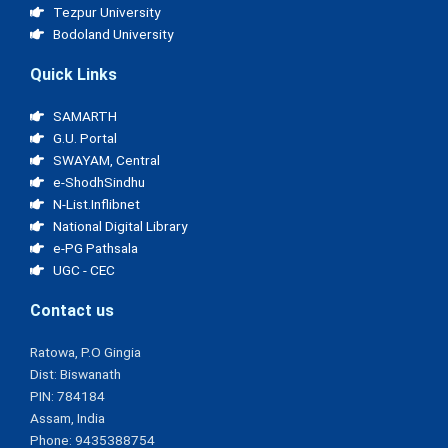
Tezpur University
Bodoland University
Quick Links
SAMARTH
G.U. Portal
SWAYAM, Central
e-ShodhSindhu
N-List.Inflibnet
National Digital Library
e-PG Pathsala
UGC - CEC
Contact us
Ratowa, P.O Gingia
Dist: Biswanath
PIN: 784184
Assam, India
Phone: 9435388754